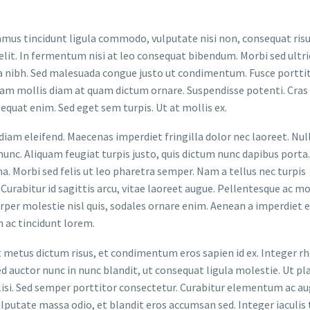
ivamus tincidunt ligula commodo, vulputate nisi non, consequat risu
lit. In fermentum nisi at leo consequat bibendum. Morbi sed ultri
a nibh. Sed malesuada congue justo ut condimentum. Fusce portti
llam mollis diam at quam dictum ornare. Suspendisse potenti. Cras 
uat enim. Sed eget sem turpis. Ut at mollis ex.
iam eleifend. Maecenas imperdiet fringilla dolor nec laoreet. Nu
 nunc. Aliquam feugiat turpis justo, quis dictum nunc dapibus porta.
. Morbi sed felis ut leo pharetra semper. Nam a tellus nec turpis
Curabitur id sagittis arcu, vitae laoreet augue. Pellentesque ac mo
orper molestie nisl quis, sodales ornare enim. Aenean a imperdiet e
 ac tincidunt lorem.
t metus dictum risus, et condimentum eros sapien id ex. Integer r
d auctor nunc in nunc blandit, ut consequat ligula molestie. Ut pl
acilisi. Sed semper porttitor consectetur. Curabitur elementum ac a
ulputate massa odio, et blandit eros accumsan sed. Integer iaculis 