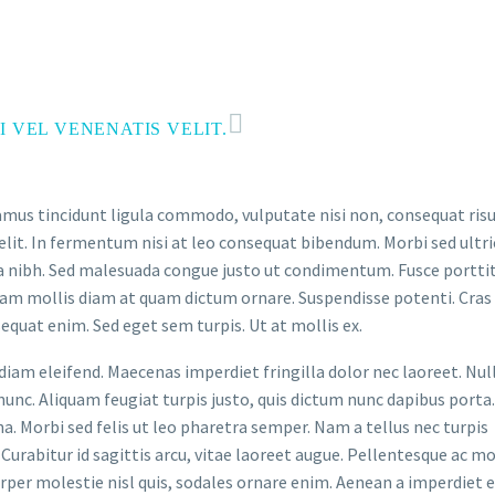
 VEL VENENATIS VELIT.
ivamus tincidunt ligula commodo, vulputate nisi non, consequat risu
lit. In fermentum nisi at leo consequat bibendum. Morbi sed ultri
a nibh. Sed malesuada congue justo ut condimentum. Fusce portti
llam mollis diam at quam dictum ornare. Suspendisse potenti. Cras 
uat enim. Sed eget sem turpis. Ut at mollis ex.
iam eleifend. Maecenas imperdiet fringilla dolor nec laoreet. Nu
 nunc. Aliquam feugiat turpis justo, quis dictum nunc dapibus porta.
. Morbi sed felis ut leo pharetra semper. Nam a tellus nec turpis
Curabitur id sagittis arcu, vitae laoreet augue. Pellentesque ac mo
orper molestie nisl quis, sodales ornare enim. Aenean a imperdiet e