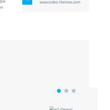
eque
www.codex-themes.com
em