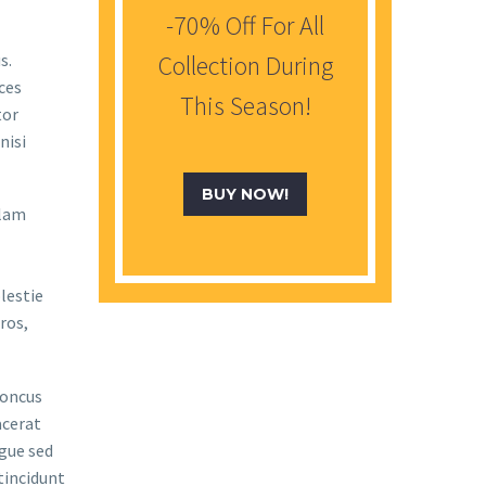
-70% Off For All
s.
Collection During
ces
This Season!
tor
nisi
BUY NOW!
llam
lestie
ros,
honcus
acerat
ugue sed
tincidunt