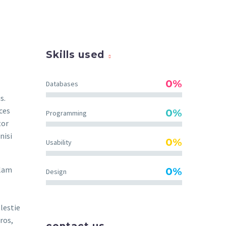
Skills used
0%
Databases
s.
ces
0%
Programming
tor
nisi
0%
Usability
llam
0%
Design
lestie
ros,