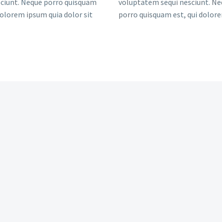
sciunt. Neque porro quisquam
voluptatem sequi nesciunt. N
dolorem ipsum quia dolor sit
porro quisquam est, qui dolor