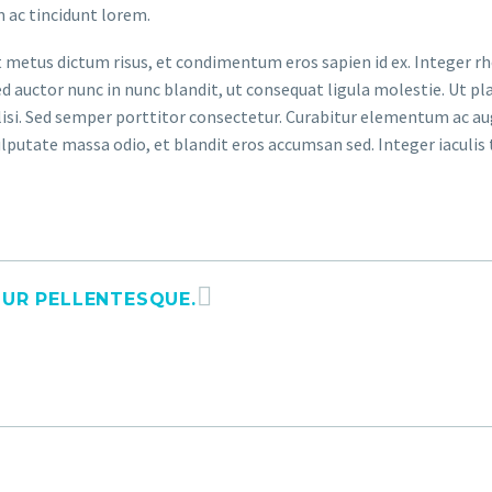
 ac tincidunt lorem.
t metus dictum risus, et condimentum eros sapien id ex. Integer r
d auctor nunc in nunc blandit, ut consequat ligula molestie. Ut pl
acilisi. Sed semper porttitor consectetur. Curabitur elementum ac a
ulputate massa odio, et blandit eros accumsan sed. Integer iaculis 
TUR PELLENTESQUE.