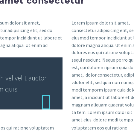
 amet consectetur
sum dolor sit amet,
Lorem ipsum dolor sit amet,
ur adipisicing elit, sed do
consectetur adipisicing elit, s
tempor incididunt ut labore et
eiusmod tempor incididunt ut 
agna aliqua. Ut enim ad
dolore magna aliqua. Ut enim 
dolores eos qui ratione volup
sequi nesciunt. Neque porro q
est, qui dolorem ipsum quia dol
amet, dolor consectetur, adipi
vel velit auctor
vdolor elit, sed quia non numq
em quis
modi temporm ipsum quia dolo
amet, a incidunt ut labore et 
magnam aliquam quaerat volu
ta tem. Lorem ipsum dolor sit
amet eius dolore modi tempo
eos qui ratione voluptatem
voluptatem eos qui ratione