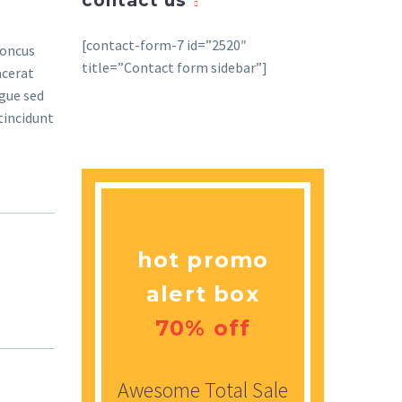
contact us
[contact-form-7 id=”2520″
honcus
title=”Contact form sidebar”]
acerat
ugue sed
tincidunt
hot promo
alert box
70% off
Awesome Total Sale