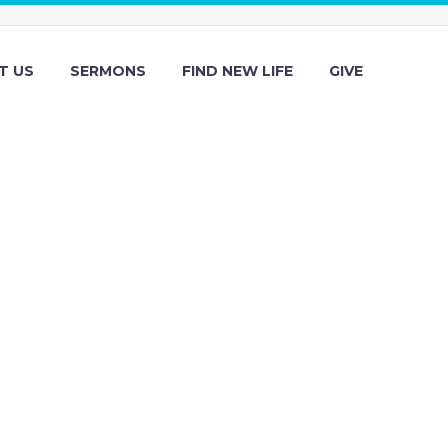
T US
SERMONS
FIND NEW LIFE
GIVE
Demo)