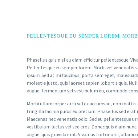
PELLENTESQUE EU SEMPER LOREM. MORBI
Phasellus quis nisl eu diam efficitur pellentesque. V
Pellentesque eu semper lorem. Morbi vel venenatis ve
ipsum. Sed at mi faucibus, porta sem eget, malesuad
molestie justo, quis laoreet sapien lobortis quis. Nu
augue, fermentum vel vestibulum eu, commodo conseq
Morbi ullamcorper arcu vel ex accumsan, non mattis d
fringilla lacinia purus eu pretium. Phasellus sed erat
Maecenas nec venenatis odio. Sed eu pellentesque urna
vestibulum luctus vel sed eros. Donec quis diam nunc. 
augue, quis gravida erat. Vivamus tortor orci, ullamc