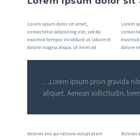
Lorem ipsum dolor sit
Lorem ipsum dolor sit amet,
Lorem ip
consectetur adipisicing elit, sed do
consectet
eiusmod tempor incididunt ut labore et
eiusmod 
dolore magna aliqua. Ut enim ad
dolore m
…Lorem Ipsum proin gravida nibh 
aliquet. Aenean sollicitudin, lor
dolores eos qui ratione voluptatem
dolores 