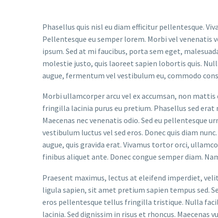
Phasellus quis nisl eu diam efficitur pellentesque. V
Pellentesque eu semper lorem. Morbi vel venenatis ve
ipsum. Sed at mi faucibus, porta sem eget, malesuad
molestie justo, quis laoreet sapien lobortis quis. Nu
augue, fermentum vel vestibulum eu, commodo conseq
Morbi ullamcorper arcu vel ex accumsan, non mattis d
fringilla lacinia purus eu pretium. Phasellus sed erat
Maecenas nec venenatis odio. Sed eu pellentesque urna
vestibulum luctus vel sed eros. Donec quis diam nunc. 
augue, quis gravida erat. Vivamus tortor orci, ullamc
finibus aliquet ante. Donec congue semper diam. Nam
Praesent maximus, lectus at eleifend imperdiet, veli
ligula sapien, sit amet pretium sapien tempus sed. Se
eros pellentesque tellus fringilla tristique. Nulla f
lacinia. Sed dignissim in risus et rhoncus. Maecenas v