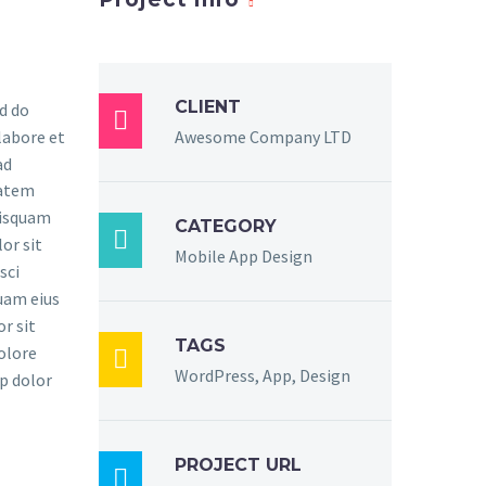
CLIENT
ed do

labore et
Awesome Company LTD
ad
tatem
uisquam
CATEGORY

or sit
Mobile App Design
sci
uam eius
r sit
TAGS
dolore

WordPress, App, Design
p dolor
PROJECT URL
