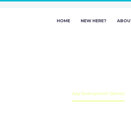
HOME
NEW HERE?
ABOU
Development (
Home
Portfolio Item
App Development (Demo)